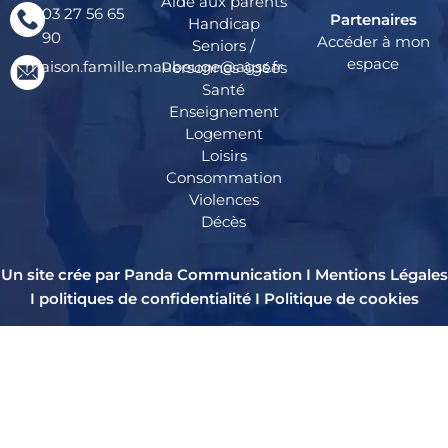
Aide aux parents
03 27 56 65
Partenaires
Handicap
90
Accéder à mon
Seniors /
espace
maison.famille.maubeuge@agss.fr
Personnes âgées
Santé
Enseignement
Logement
Loisirs
Consommation
Violences
Décès
Un site crée par Panda Communication I
Mentions Légales
I
politiques de confidentialité
I
Politique de cookies