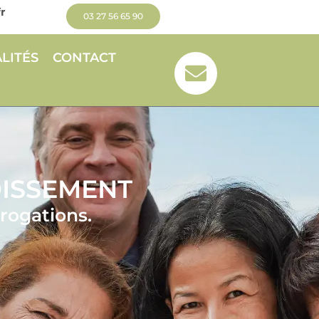
r
03 27 56 65 90
LITÉS
CONTACT
DISSEMENT
rrogations.