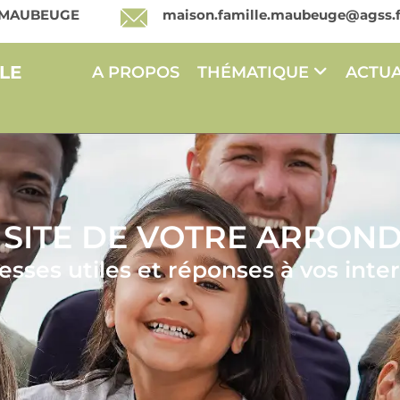
00 MAUBEUGE
maison.famille.maubeuge@agss.f
LE
A PROPOS
THÉMATIQUE
ACTUA
 SITE DE VOTRE ARRON
sses utiles et réponses à vos inte