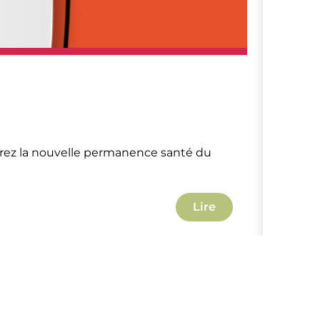
Lille
Con
rez la nouvelle permanence santé du
Déco
Lire