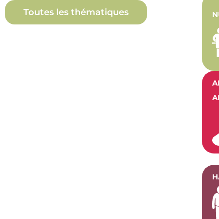
Toutes les thématiques
N
A
A
H