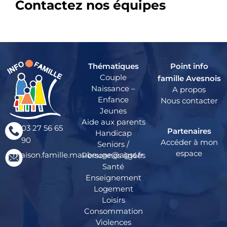
Contactez nos équipes
Thématiques
Point info
Couple
famille Avesnois
Naissance –
A propos
Enfance
Nous contacter
Jeunes
Aide aux parents
03 27 56 65
Partenaires
Handicap
90
Accéder à mon
Seniors /
espace
maison.famille.maubeuge@agss.fr
Personnes âgées
Santé
Enseignement
Logement
Loisirs
Consommation
Violences