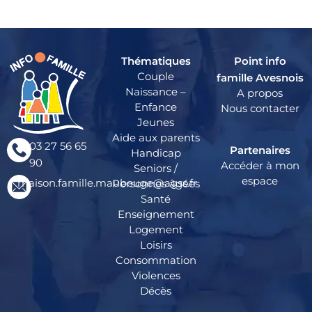
Thématiques
Point info
Couple
famille Avesnois
Naissance –
A propos
Enfance
Nous contacter
Jeunes
Aide aux parents
03 27 56 65
Partenaires
Handicap
90
Accéder à mon
Seniors /
espace
maison.famille.maubeuge@agss.fr
Personnes âgées
Santé
Enseignement
Logement
Loisirs
Consommation
Violences
Décès