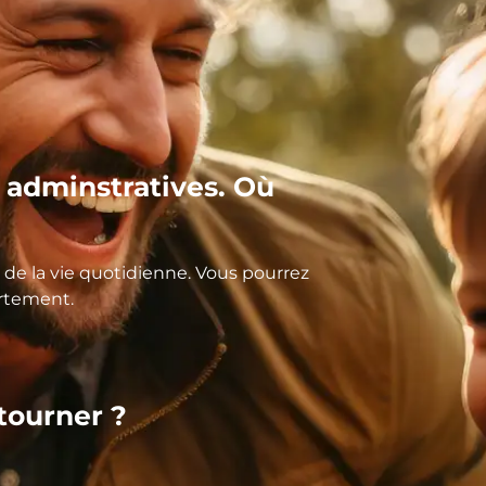
adminstratives. Où
de la vie quotidienne. Vous pourrez
artement.
 tourner ?