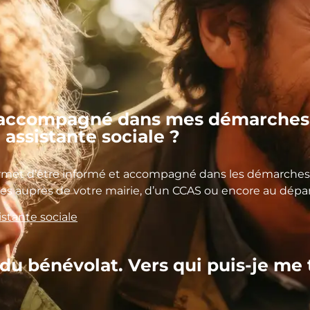
e accompagné dans mes démarches 
 assistante sociale ?
ermet d’être informé et accompagné dans les démarches 
ales auprès de votre mairie, d’un CCAS ou encore au dép
istante sociale
 du bénévolat. Vers qui puis-je me