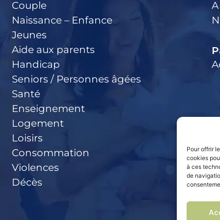
Couple
A
Naissance – Enfance
N
Jeunes
Aide aux parents
P
Handicap
A
Seniors / Personnes âgées
Santé
Enseignement
Logement
Loisirs
Pour offrir 
Consommation
cookies pour
Violences
à ces techn
de navigatio
Décès
consentement
Ac