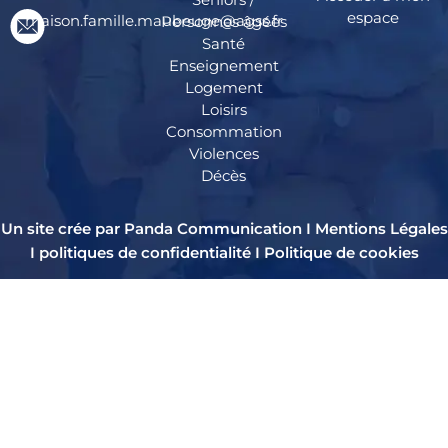
espace
maison.famille.maubeuge@agss.fr
Personnes âgées
Santé
Enseignement
Logement
Loisirs
Consommation
Violences
Décès
Un site crée par Panda Communication I
Mentions Légales
I
politiques de confidentialité
I
Politique de cookies