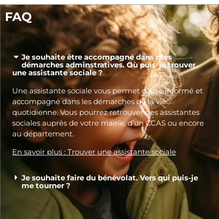
FAQ
Je souhaite être accompagné dans mes
démarches adminstratives. Où puis-je trouver
une assistante sociale ?
Une assistante sociale vous permet d’être informé et
accompagné dans les démarches de la vie
quotidienne. Vous pourrez retrouver des assistantes
sociales auprès de votre mairie, d’un CCAS ou encore
au département.
En savoir plus : Trouver une assistante sociale
Je souhaite faire du bénévolat. Vers qui puis-je
me tourner ?