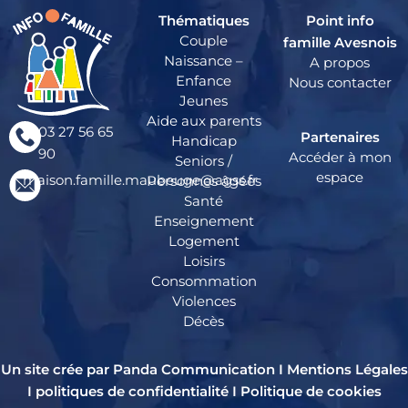
Thématiques
Point info
Couple
famille Avesnois
Naissance –
A propos
Enfance
Nous contacter
Jeunes
Aide aux parents
03 27 56 65
Partenaires
Handicap
90
Accéder à mon
Seniors /
espace
maison.famille.maubeuge@agss.fr
Personnes âgées
Santé
Enseignement
Logement
Loisirs
Consommation
Violences
Décès
Un site crée par Panda Communication I
Mentions Légales
I
politiques de confidentialité
I
Politique de cookies