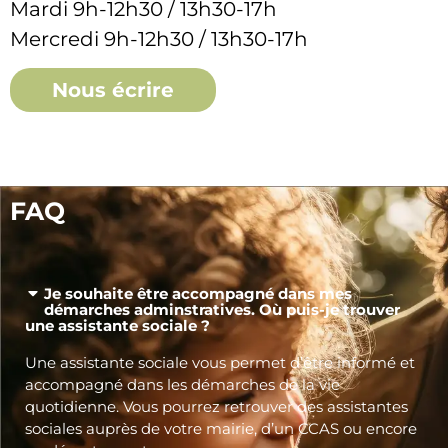
Mardi 9h-12h30 / 13h30-17h
Mercredi 9h-12h30 / 13h30-17h
Nous écrire
FAQ
Je souhaite être accompagné dans mes
démarches adminstratives. Où puis-je trouver
une assistante sociale ?
Une assistante sociale vous permet d’être informé et
accompagné dans les démarches de la vie
quotidienne. Vous pourrez retrouver des assistantes
sociales auprès de votre mairie, d’un CCAS ou encore