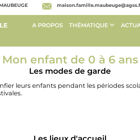
00 MAUBEUGE
maison.famille.maubeuge@agss.f
LE
A PROPOS
THÉMATIQUE
ACTUA
Mon enfant de 0 à 6 ans
Les modes de garde
onfier leurs enfants pendant les périodes scol
tivales.
Les lieux d'accueil