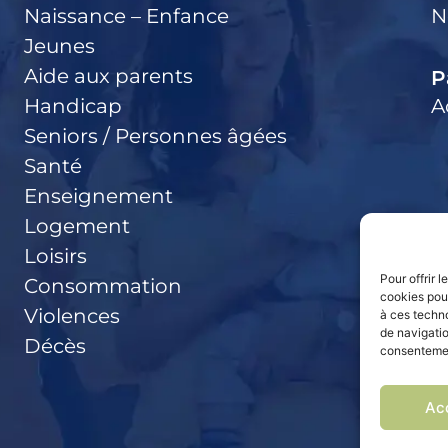
Naissance – Enfance
N
Jeunes
Aide aux parents
P
Handicap
A
Seniors / Personnes âgées
Santé
Enseignement
Logement
Loisirs
Pour offrir 
Consommation
cookies pour
Violences
à ces techn
de navigatio
Décès
consentement
Ac