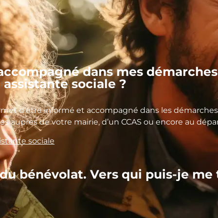
e accompagné dans mes démarches 
 assistante sociale ?
ermet d’être informé et accompagné dans les démarches 
ales auprès de votre mairie, d’un CCAS ou encore au dép
istante sociale
 du bénévolat. Vers qui puis-je me