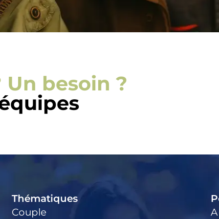
 Un besoin ?
 équipes
Thématiques
P
Couple
A