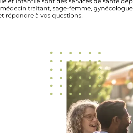
le et Infantile sont des services de santé d
é (médecin traitant, sage-femme, gynécologu
et répondre à vos questions.