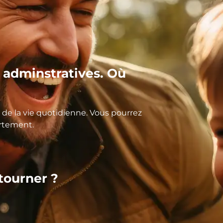
adminstratives. Où
de la vie quotidienne. Vous pourrez
artement.
 tourner ?