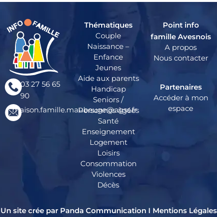
Thématiques
Point info
Couple
famille Avesnois
Naissance –
A propos
Enfance
Nous contacter
Jeunes
Aide aux parents
03 27 56 65
Partenaires
Handicap
90
Accéder à mon
Seniors /
espace
maison.famille.maubeuge@agss.fr
Personnes âgées
Santé
Enseignement
Logement
Loisirs
Consommation
Violences
Décès
Un site crée par Panda Communication I
Mentions Légales